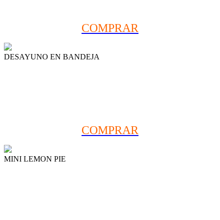
(Base de 6 personas)
COMPRAR
DESAYUNO EN BANDEJA
Regalá un desayuno en bandeja!
COMPRAR
MINI LEMON PIE
Mini postres: el tamaño justo con la dulzura
justa1