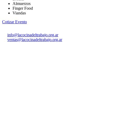
Almuerzos
Finger Food
Viandas
Cotizar Evento
info@lacocinadeltrabajo.org.ar
ventas@lacocinadeltrabajo.org.ar
María Celina Malvazo
Telefono - Whatapp: 2323 15 52 4 155 | 2323 421
034
San Antonio 606.Barrio Juan XXIII
Luján - Buenos Aires